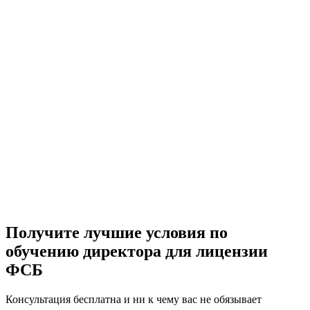
Прослушали курс от "А" до "Я"
Мы точно знаем, что вам будут рассказывать, и что будут
спрашивать на экзамене. Поможем грамотно подготовиться к
прохождению экзаменационных испытаний и написанию
итоговой работы.
Получите лучшие условия по
обучению директора для лицензии
ФСБ
Консультация бесплатна и ни к чему вас не обязывает