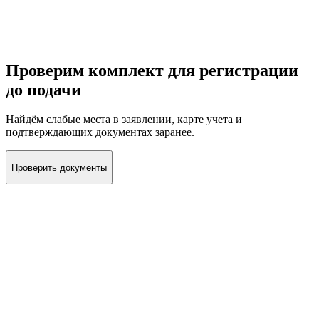
закупках.
Если задача срочная, сначала проверим, можно ли подать
комплект без доработки документов, и честно назовём
ближайший реальный срок.
Проверим комплект для регистрации
до подачи
Найдём слабые места в заявлении, карте учета и
подтверждающих документах заранее.
Проверить документы
Мы за простоту и честность
Не обещаем лишнего. Просто даём результат.