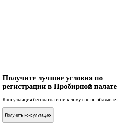
Лично работаем с вами
Не передаем ваши конфиденциальные документы
посредникам, юристам и консультантам по всему городу. Вы
работаете лично с теми, кого видите.
Получите лучшие условия по
регистрации в Пробирной палате
Консультация бесплатна и ни к чему вас не обязывает
Получить консультацию